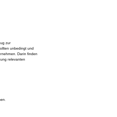
ug zur
llten unbedingt und
ornehmen. Darin finden
rung relevanten
nen.