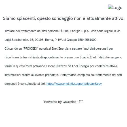
Siamo spiacenti, questo sondaggio non è attualmente attivo.
Titolare del trattamento dei dati personali è Enel Energia S.p.A., con sede legale in via
Luigi Boccherini n. 15, 00198, Roma, P. IVA di Gruppo 15844561009.
Cliccando su “PROCEDI” autorizzi Enel Energia a trattare i tuoi dati personali per
riscontrare la tua richiesta di appuntamento presso uno Spazio Enel. I dati che vengono
forniti in questo form potranno essere utilizzati da Enel Energia per contatti relativi a
informazioni riferite all’evento prenotato. L’informativa completa sul trattamento dei dati
personali è consultabile al link
https://www.enel.it/it/supporto/faq/privacy
Powered by Qualtrics